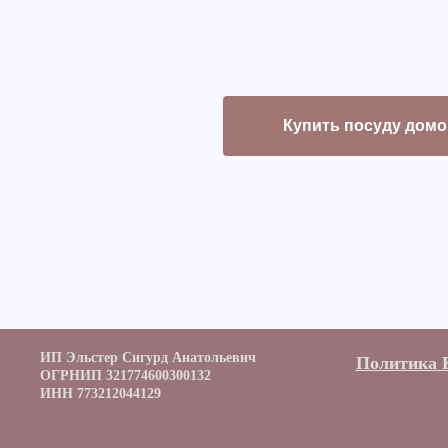
Купить посуду домо
ИП Эльстер Сигурд Анатольевич
Политика 
ОГРНИП 321774600300132
ИНН 773212044129