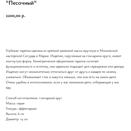
"Песочный"
2200,00
р.
В корзину
Глубокая тарелка сделана из крепкой каменной массы вручную в Московской
мастерской Сигурда и Марии. Изделия, скрученные на гончарном круге, имеют
изогнутую форму. Геометрическое оформление тарелок сочетает
функциональность и эстетику, они идеально подходят для сервировки или декора.
Изделия могут незначительно отличаться друг от друга и каждое по своему
уникально. Обманывают глаз и кажутся меньше, чем они есть на самом деле.
Очень удобны в использовании, если у вас маленькие дети, отбирающие у вас
еду.
Способ изготовления: гончарный круг.
Масса: серая
Глазурь: эффектарная
Высота: 6 см
Диаметр: 14 см