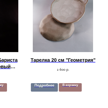
Бариста
Тарелка 20 см "Геометрия"
овый
2 600
р.
ну
Подробнее
В корзину