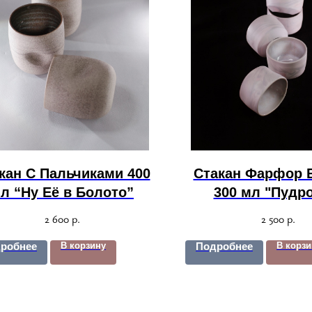
кан С Пальчиками 400
Стакан Фарфор 
л “Ну Её в Болото”
300 мл "Пудр
Рассвет"
2 600
р.
2 500
р.
робнее
В корзину
Подробнее
В корзи