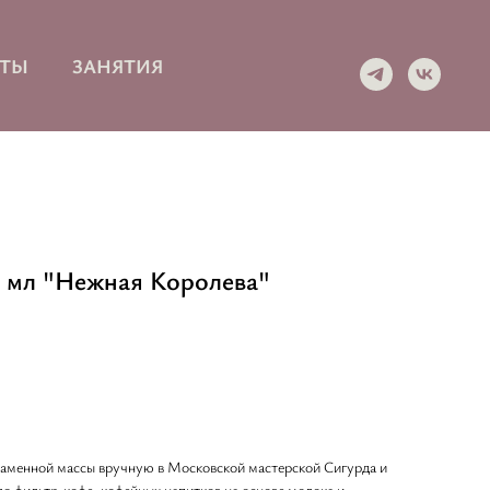
КТЫ
ЗАНЯТИЯ
0 мл "Нежная Королева"
 каменной массы вручную в Московской мастерской Сигурда и
я фильтр-кофе, кофейных напитков на основе молока и