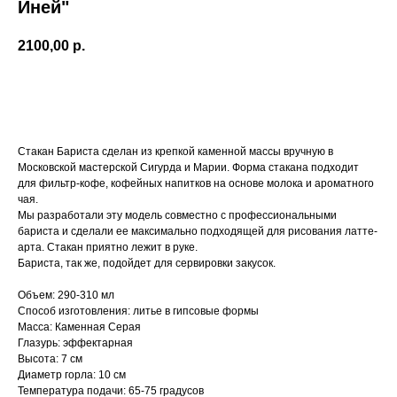
Иней"
2100,00
р.
В корзину
Стакан Бариста сделан из крепкой каменной массы вручную в
Московской мастерской Сигурда и Марии. Форма стакана подходит
для фильтр-кофе, кофейных напитков на основе молока и ароматного
чая.
Мы разработали эту модель совместно с профессиональными
бариста и сделали ее максимально подходящей для рисования латте-
арта. Стакан приятно лежит в руке.
Бариста, так же, подойдет для сервировки закусок.
Объем: 290-310 мл
Способ изготовления: литье в гипсовые формы
Масса: Каменная Серая
Глазурь: эффектарная
Высота: 7 см
Диаметр горла: 10 см
Температура подачи: 65-75 градусов