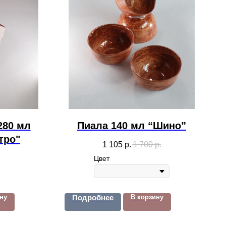
280 мл
Пиала 140 мл “Шино”
тро"
1 105
р.
1 700
р.
Цвет
ну
Подробнее
В корзину