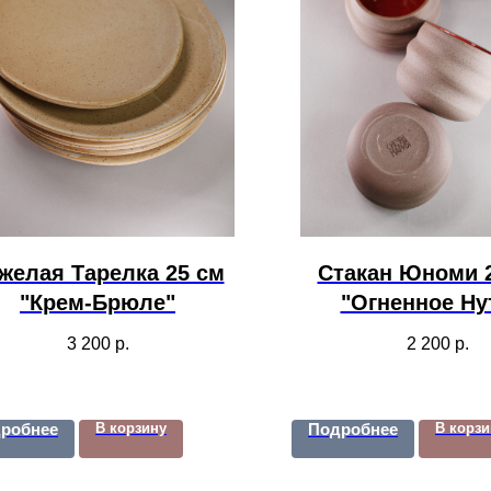
желая Тарелка 25 см
Стакан Юноми 
"Крем-Брюле"
"Огненное Ну
3 200
р.
2 200
р.
робнее
В корзину
Подробнее
В корзи