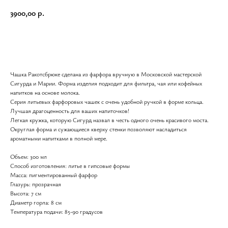
3900,00
р.
В корзину
Чашка Ракотсбрюке сделана из фарфора вручную в Московской мастерской
Сигурда и Марии. Форма изделия подходит для фильтра, чая или кофейных
напитков на основе молока.
Серия литьевых фарфоровых чашек с очень удобной ручкой в форме кольца.
Лучшая драгоценность для ваших напиточков!
Легкая кружка, которую Сигурд назвал в честь одного очень красивого моста.
Округлая форма и сужающиеся кверху стенки позволяют насладиться
ароматными напитками в полной мере.
Объем: 300 мл
Способ изготовления: литье в гипсовые формы
Масса: пигментированный фарфор
Глазурь: прозрачная
Высота: 7 см
Диаметр горла: 8 см
Температура подачи: 85-90 градусов