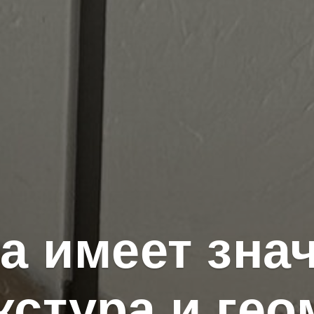
а имеет знач
кстура и ге