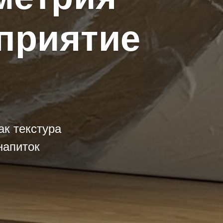
приятие
к текстура
напиток